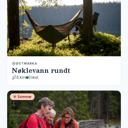
ØSTMARKA
Nøklevann rundt
8 km
Enkel
☀ Sommer