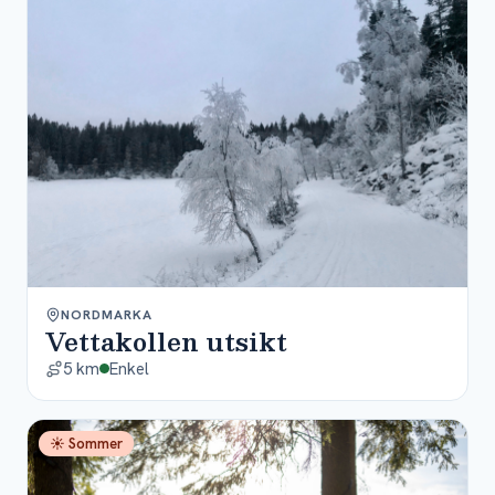
NORDMARKA
Vettakollen utsikt
5 km
Enkel
☀ Sommer