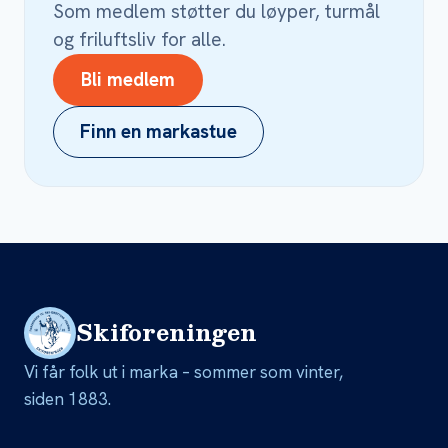
Som medlem støtter du løyper, turmål
og friluftsliv for alle.
Bli medlem
Finn en markastue
Skiforeningen
Vi får folk ut i marka – sommer som vinter,
siden 1883.