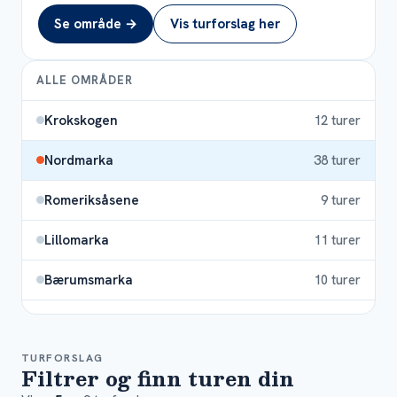
Se område →
Vis turforslag her
ALLE OMRÅDER
Krokskogen
12
turer
Nordmarka
38
turer
Romeriksåsene
9
turer
Lillomarka
11
turer
Bærumsmarka
10
turer
Østmarka
17
turer
TURFORSLAG
Vestmarka
7
turer
Filtrer og finn turen din