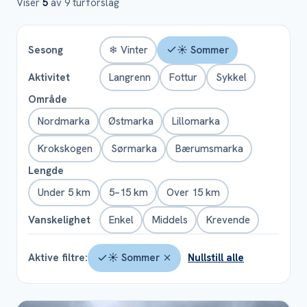
Kjekstadmarka
6
turer
Viser
5
av
9
turforslag
Sørmarka
13
turer
Sesong
❄ Vinter
☀ Sommer
Aktivitet
Langrenn
Fottur
Sykkel
Område
Nordmarka
Østmarka
Lillomarka
Krokskogen
Sørmarka
Bærumsmarka
Lengde
Under 5 km
5–15 km
Over 15 km
Vanskelighet
Enkel
Middels
Krevende
Aktive filtre:
☀ Sommer
Nullstill alle