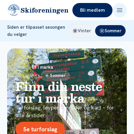
Skiforeningen
Bli medlem
Siden er tilpasset sesongen
Vinter
Sommer
du velger
Forside
›
Ut i marka
☀ Sommer
UT I MARKA
Finn din neste
tur i marka
Turforslag, løyper, områder og kart – for
alle årstider.
Se turforslag