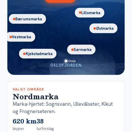
Lillomarka
Bærumsmarka
Østmarka
Vestmarka
Sørmarka
Kjekstadmarka
Oslo
OSLOFJORDEN
VALGT OMRÅDE
Nordmarka
Marka-hjertet: Sognsvann, Ullevålseter, Kikut
og Frognerseteren.
620 km
38
løyper
turforslag