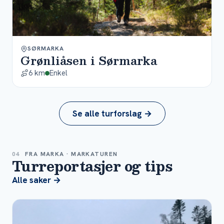
SØRMARKA
Grønliåsen i Sørmarka
6 km
Enkel
Se alle turforslag →
04
FRA MARKA ·
MARKATUREN
Turreportasjer og tips
Alle saker →