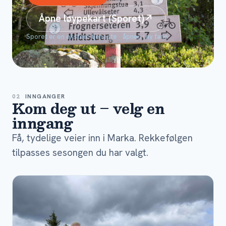
Åpne løypekart (Sporet)
↗
Sporet er en ekstern tjeneste · åpnes i ny fane
02
INNGANGER
Kom deg ut – velg en
inngang
Få, tydelige veier inn i Marka. Rekkefølgen
tilpasses sesongen du har valgt.