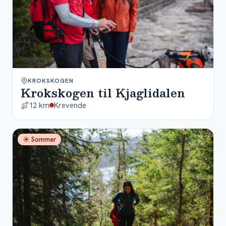
KROKSKOGEN
Krokskogen til Kjaglidalen
12 km
Krevende
☀ Sommer