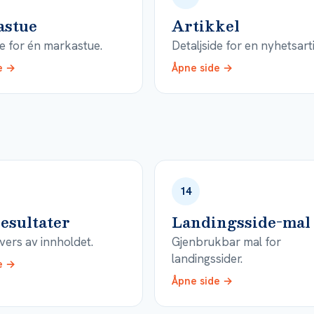
astue
Artikkel
de for én markastue.
Detaljside for en nyhetsart
e →
Åpne side →
14
esultater
Landingsside-mal
vers av innholdet.
Gjenbrukbar mal for
landingssider.
e →
Åpne side →