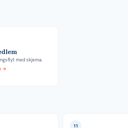
edlem
ngsflyt med skjema.
e →
11