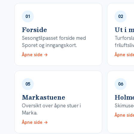
01
02
Forside
Ut i 
Sesongtilpasset forside med
Turforsl
Sporet og inngangskort.
friluftsliv
Åpne side →
Åpne sid
05
06
Markastuene
Holme
Oversikt over åpne stuer i
Skimuse
Marka.
Åpne sid
Åpne side →