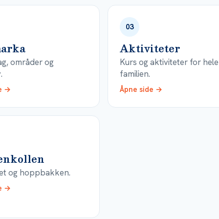
03
marka
Aktiviteter
ag, områder og
Kurs og aktiviteter for hele
.
familien.
e →
Åpne side →
nkollen
et og hoppbakken.
e →