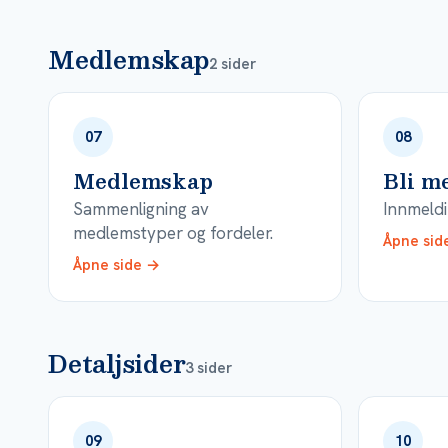
Medlemskap
2 sider
07
08
Medlemskap
Bli m
Sammenligning av
Innmeldi
medlemstyper og fordeler.
Åpne sid
Åpne side →
Detaljsider
3 sider
09
10