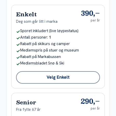
390,–
Enkelt
per år
Deg som går litt i marka
Inkludert
Sporet inkludert (live løypestatus)
✓
Inkludert
Antall personer:
1
✓
Inkludert
Rabatt på skikurs og camper
✓
Inkludert
Medlemspris på stuer og museum
✓
Inkludert
Rabatt på Markabussen
✓
Inkludert
Medlemsbladet Snø & Ski
✓
Velg Enkelt
290,–
Senior
per år
Fra fylte 67 år