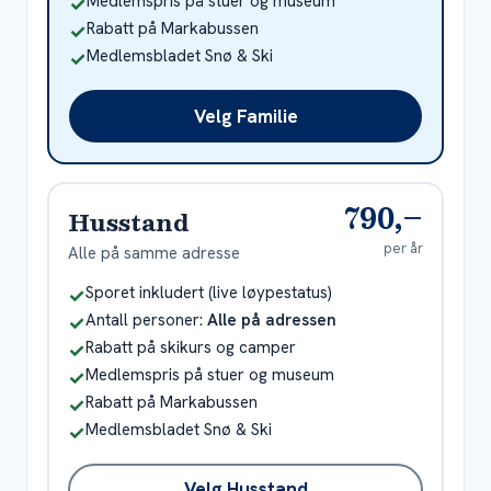
Inkludert
Medlemspris på stuer og museum
✓
Inkludert
Rabatt på Markabussen
✓
Inkludert
Medlemsbladet Snø & Ski
✓
Velg Familie
790,–
Husstand
per år
Alle på samme adresse
Inkludert
Sporet inkludert (live løypestatus)
✓
Inkludert
Antall personer:
Alle på adressen
✓
Inkludert
Rabatt på skikurs og camper
✓
Inkludert
Medlemspris på stuer og museum
✓
Inkludert
Rabatt på Markabussen
✓
Inkludert
Medlemsbladet Snø & Ski
✓
Velg Husstand