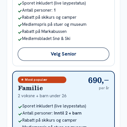
Inkludert
Sporet inkludert (live løypestatus)
✓
Inkludert
Antall personer:
1
✓
Inkludert
Rabatt på skikurs og camper
✓
Inkludert
Medlemspris på stuer og museum
✓
Inkludert
Rabatt på Markabussen
✓
Inkludert
Medlemsbladet Snø & Ski
✓
Velg Senior
690,–
★ Mest populær
Familie
per år
2 voksne + barn under 26
Inkludert
Sporet inkludert (live løypestatus)
✓
Inkludert
Antall personer:
Inntil 2 + barn
✓
Inkludert
Rabatt på skikurs og camper
✓