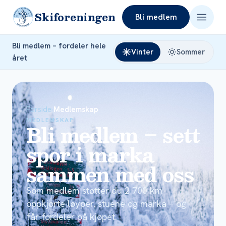
Skiforeningen
Bli medlem
Bli medlem – fordeler hele
Vinter
Sommer
året
Forside
›
Medlemskap
MEDLEMSKAP
Bli medlem – sett
spor i marka
sammen med oss
Som medlem støtter du 2 700 km
oppkjørte løyper, stuene og marka – og
får fordeler på kjøpet.