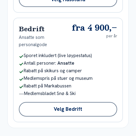
fra 4 900,–
Bedrift
per år
Ansatte som
personalgode
Inkludert
Sporet inkludert (live løypestatus)
✓
Inkludert
Antall personer:
Ansatte
✓
Inkludert
Rabatt på skikurs og camper
✓
Inkludert
Medlemspris på stuer og museum
✓
Inkludert
Rabatt på Markabussen
✓
Ikke inkludert
Medlemsbladet Snø & Ski
—
Velg Bedrift