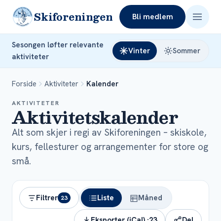
Skiforeningen
Bli medlem
Sesongen løfter relevante
Vinter
Sommer
aktiviteter
Forside
Aktiviteter
Kalender
AKTIVITETER
Aktivitetskalender
Alt som skjer i regi av Skiforeningen – skiskole,
kurs, fellesturer og arrangementer for store og
små.
Filtrer
Liste
Måned
23
Eksporter (iCal) ·
23
Del