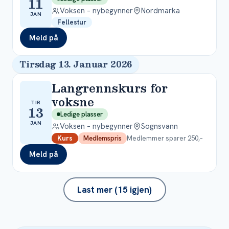
11
Voksen – nybegynner
Nordmarka
JAN
Fellestur
Meld på
Tirsdag 13. Januar 2026
Langrennskurs for
voksne
TIR
13
Ledige plasser
JAN
Voksen – nybegynner
Sognsvann
Medlemmer sparer 250,–
Kurs
Medlemspris
Meld på
Last mer (15 igjen)