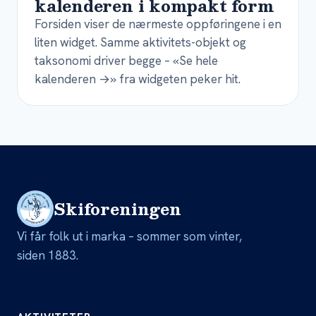
kalenderen i kompakt form
Forsiden viser de nærmeste oppføringene i en
liten widget. Samme aktivitets-objekt og
taksonomi driver begge – «Se hele
kalenderen →» fra widgeten peker hit.
Skiforeningen
Vi får folk ut i marka – sommer som vinter,
siden 1883.