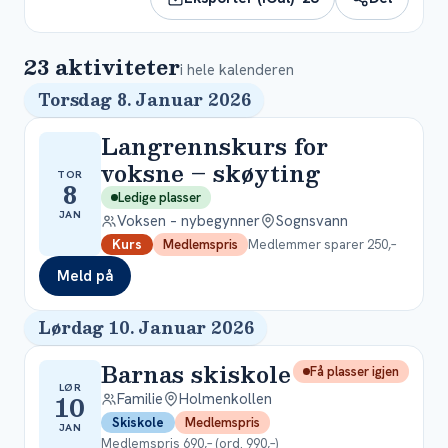
23
aktiviteter
i hele kalenderen
Torsdag 8. Januar 2026
Langrennskurs for
voksne – skøyting
TOR
8
Ledige plasser
JAN
Voksen – nybegynner
Sognsvann
Medlemmer sparer 250,–
Kurs
Medlemspris
Meld på
Lørdag 10. Januar 2026
Barnas skiskole
Få plasser igjen
LØR
10
Familie
Holmenkollen
Skiskole
Medlemspris
JAN
Medlemspris 690,– (ord. 990,–)