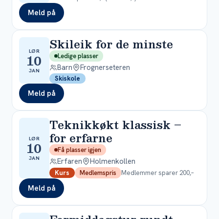
Meld på
Skileik for de minste
LØR
10
Ledige plasser
Barn
Frognerseteren
JAN
Skiskole
Meld på
Teknikkøkt klassisk –
for erfarne
LØR
10
Få plasser igjen
JAN
Erfaren
Holmenkollen
Medlemmer sparer 200,–
Kurs
Medlemspris
Meld på