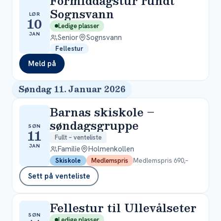
Formiddagstur rundt
Sognsvann
LØR
10
Ledige plasser
JAN
Senior
Sognsvann
Fellestur
Meld på
Søndag 11. Januar 2026
Barnas skiskole –
søndagsgruppe
SØN
11
Fullt – venteliste
JAN
Familie
Holmenkollen
Medlemspris 690,–
Skiskole
Medlemspris
Sett på venteliste
Fellestur til Ullevålseter
SØN
Ledige plasser